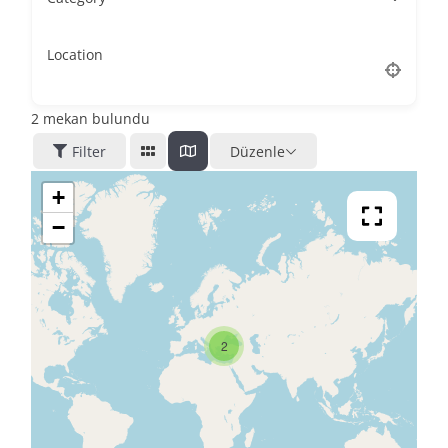
Location
2
mekan bulundu
Filter
Düzenle
+
−
2