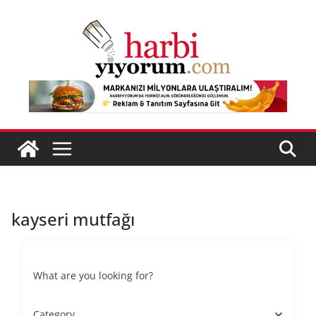
Skip
to
content
kayseri mutfağı
What are you looking for?
Category