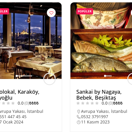
ÜLER
POPÜLER
olokal, Karaköy,
Sankai by Nagaya,
yoğlu
Bebek, Beşiktaş
0.0
(0)
₺
₺
₺
₺
0.0
(0)
₺
₺
₺
₺
vrupa Yakası
,
İstanbul
Avrupa Yakası
,
İstanbul
551 447 45 45
0532 3791997
7 Ocak 2024
11 Kasım 2023