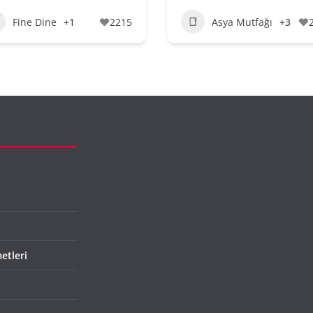
Fine Dine
+1
2215
Asya Mutfağı
+3
etleri