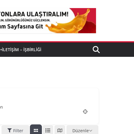
•İLETIŞIM – İŞBIRLIĞI
on
Filter
Düzenle