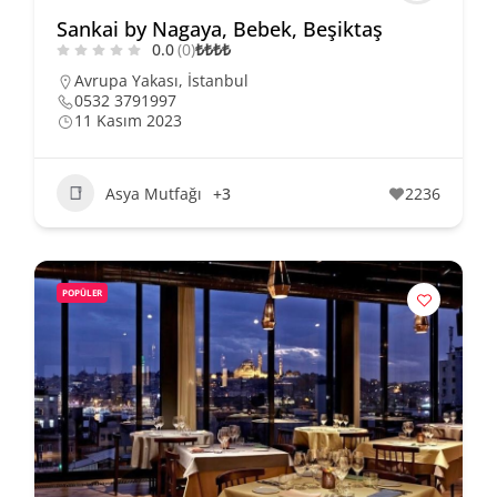
Sankai by Nagaya, Bebek, Beşiktaş
0.0
(0)
₺
₺
₺
₺
Avrupa Yakası
,
İstanbul
0532 3791997
11 Kasım 2023
Asya Mutfağı
+3
2236
POPÜLER