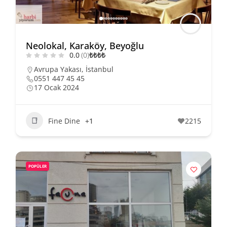
Neolokal, Karaköy, Beyoğlu
0.0
(0)
₺
₺
₺
₺
Avrupa Yakası
,
İstanbul
0551 447 45 45
17 Ocak 2024
Fine Dine
+1
2215
POPÜLER