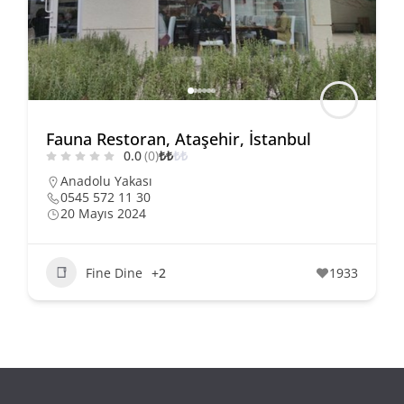
Fauna Restoran, Ataşehir, İstanbul
0.0
(0)
₺
₺
₺
₺
Anadolu Yakası
0545 572 11 30
20 Mayıs 2024
Fine Dine
+2
1933