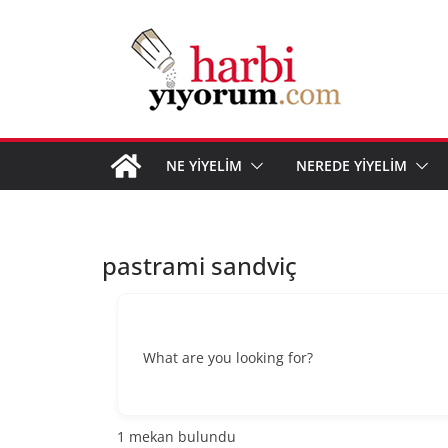
Skip
to
content
NE YİYELİM
NEREDE YİYELİM
pastrami sandviç
What are you looking for?
1
mekan bulundu