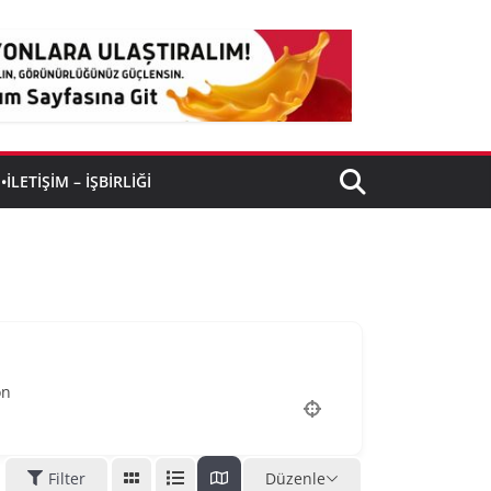
•İLETIŞIM – İŞBIRLIĞI
on
Filter
Düzenle