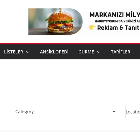
LİSTELER
ANSİKLOPEDİ
GURME
TARİFLER
Category
Locati