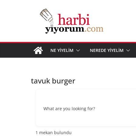
Skip
to
content
NE YİYELİM
NEREDE YİYELİM
tavuk burger
What are you looking for?
1
mekan bulundu