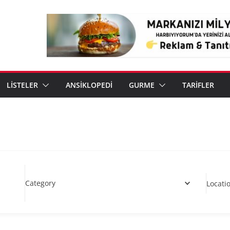
LİSTELER
ANSİKLOPEDİ
GURME
TARİFLER
Category
Locati