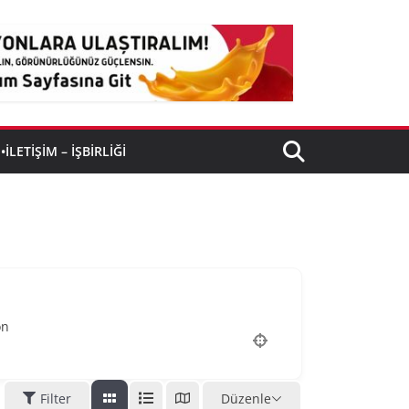
•İLETIŞIM – İŞBIRLIĞI
on
Filter
Düzenle