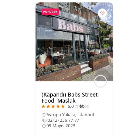
POPÜLER
(Kapandı) Babs Street
Food, Maslak
5.0
(1)
₺
₺
₺
₺
Avrupa Yakası
,
İstanbul
(0212) 236 77 77
09 Mayıs 2023