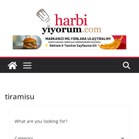
Skip
to
content
tiramisu
What are you looking for?
Category