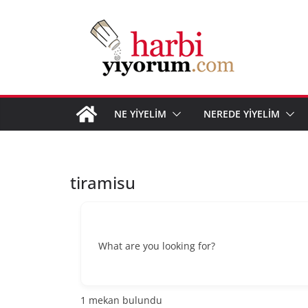
Skip
to
content
NE YİYELİM
NEREDE YİYELİM
tiramisu
What are you looking for?
1
mekan bulundu