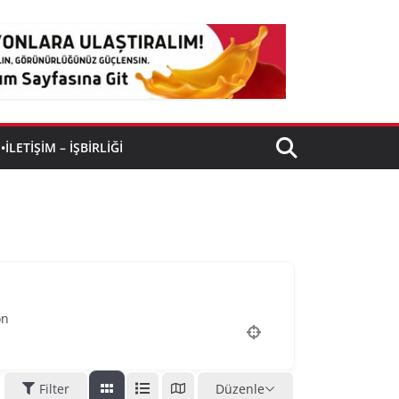
•İLETIŞIM – İŞBIRLIĞI
on
Filter
Düzenle