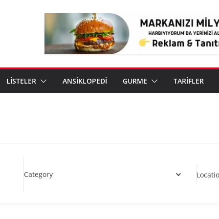
LİSTELER
ANSİKLOPEDİ
GURME
TARİFLER
Category
Locati