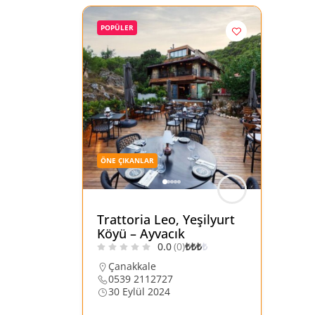
POPÜLER
ÖNE ÇIKANLAR
Trattoria Leo, Yeşilyurt
Köyü – Ayvacık
0.0
(0)
₺
₺
₺
₺
Çanakkale
0539 2112727
30 Eylül 2024