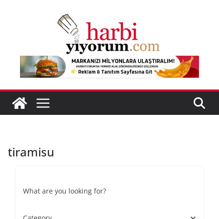
Skip
to
content
tiramisu
What are you looking for?
Category