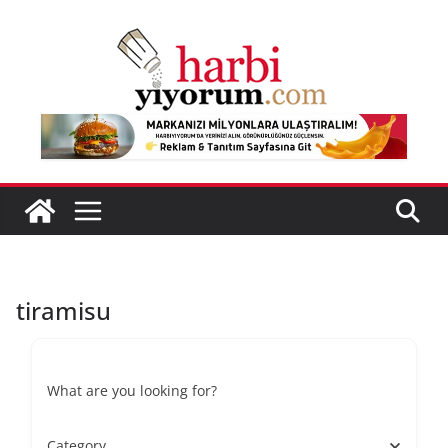
Skip
to
content
tiramisu
What are you looking for?
Category