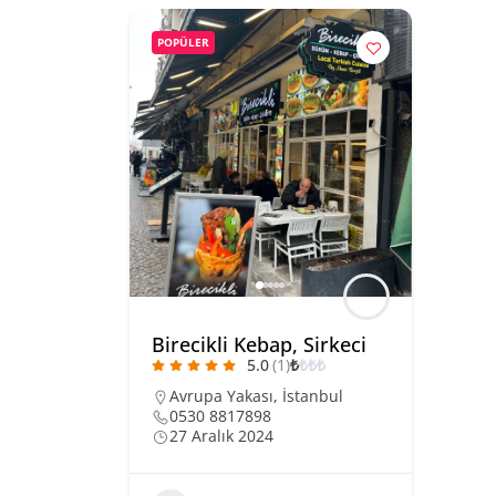
POPÜLER
Birecikli Kebap, Sirkeci
5.0
(1)
₺
₺
₺
₺
Avrupa Yakası
,
İstanbul
0530 8817898
27 Aralık 2024