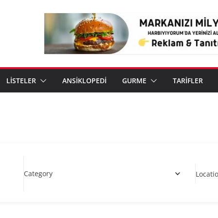
LİSTELER
ANSİKLOPEDİ
GURME
TARİFLER
Category
Locati