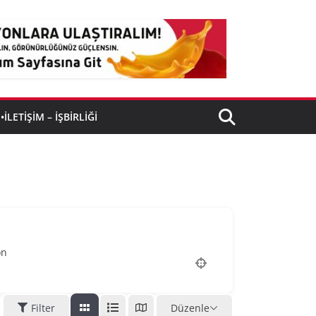
•İLETIŞIM – İŞBIRLIĞI
on
Filter
Düzenle