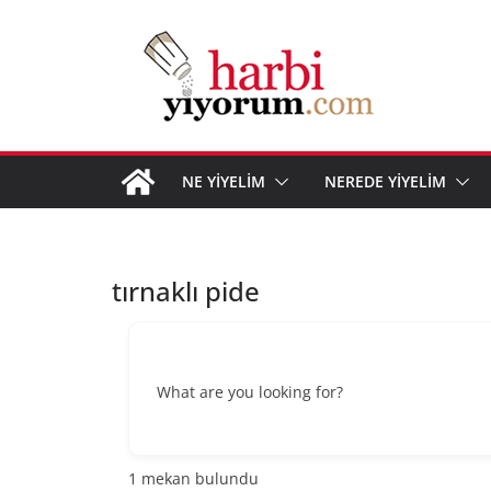
Skip
to
content
NE YİYELİM
NEREDE YİYELİM
tırnaklı pide
What are you looking for?
1
mekan bulundu