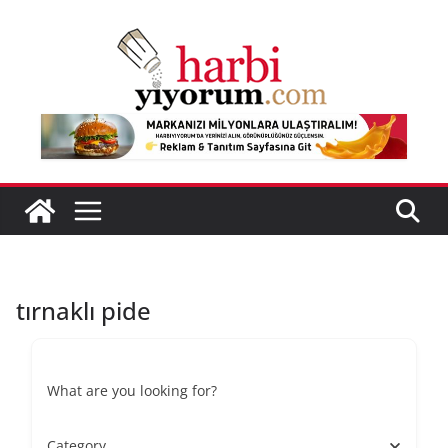
Skip
to
content
tırnaklı pide
What are you looking for?
Category