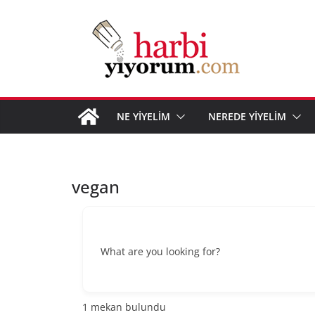
Skip
to
content
NE YİYELİM
NEREDE YİYELİM
vegan
What are you looking for?
1
mekan bulundu