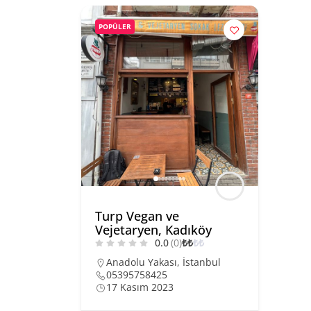
POPÜLER
Turp Vegan ve
Vejetaryen, Kadıköy
0.0
(0)
₺
₺
₺
₺
Anadolu Yakası
,
İstanbul
05395758425
17 Kasım 2023