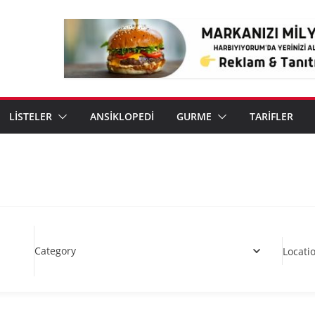
LİSTELER
ANSİKLOPEDİ
GURME
TARİFLER
Category
Locati