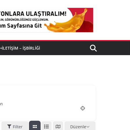
•İLETIŞIM – İŞBIRLIĞI
on
Filter
Düzenle