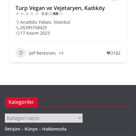
Turp Vegan ve Vejetaryen, Kadıköy
0.0
(0)
₺
₺
₺
₺
Anadolu Yakası
,
İstanbul
05395758425
17 Kasım 2023
Şef Restoranı
+1
2182
Kategoriler
Kategoriler
İletişim – Künye – Hakkımızda