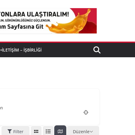
•İLETIŞIM – İŞBIRLIĞI
on
Filter
Düzenle