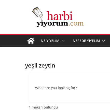
Skip
to
content
NE YİYELİM
NEREDE YİYELİM
yeşil zeytin
What are you looking for?
1
mekan bulundu