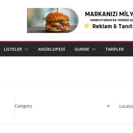
LİSTELER
ANSİKLOPEDİ
GURME
TARİFLER
Category
Locati