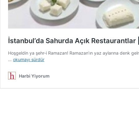
İstanbul’da Sahurda Açık Restaurantlar
Hoşgeldin ya şehr-i Ramazan! Ramazan’ın yaz aylarına denk gelmesiy
İstanbul’da
…
okumayı sürdür
Sahurda
Açık
Harbi Yiyorum
Restaurantlar
|
Ramazan
2016
|
18
Sahur
Mekanı