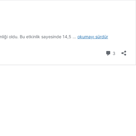
İstanbul’daki
nliği oldu. Bu etkinlik sayesinde 14,5 …
okumayı sürdür
İftar
Çadırları
Yorum
3
–
Ramazan
2016