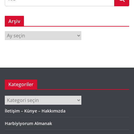
Arşiv
A
r
ş
i
v
Kategoriler
Kategoriler
İletişim – Künye – Hakkımızda
Harbiyiyorum Almanak