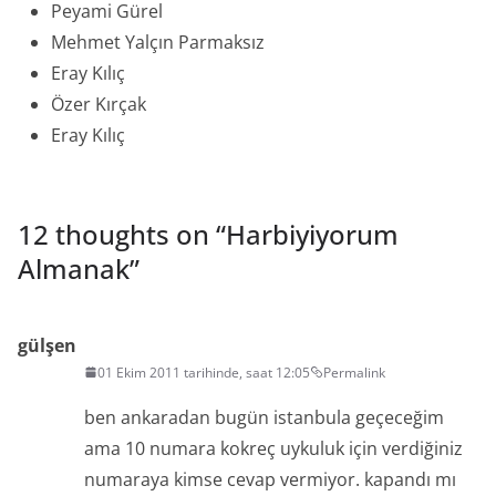
Peyami Gürel
Mehmet Yalçın Parmaksız
Eray Kılıç
Özer Kırçak
Eray Kılıç
12 thoughts on “
Harbiyiyorum
Almanak
”
gülşen
01 Ekim 2011 tarihinde, saat 12:05
Permalink
ben ankaradan bugün istanbula geçeceğim
ama 10 numara kokreç uykuluk için verdiğiniz
numaraya kimse cevap vermiyor. kapandı mı