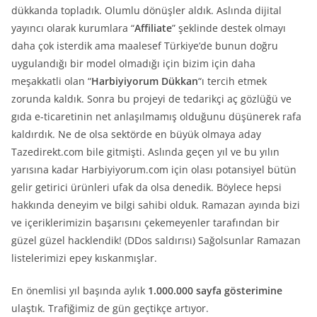
dükkanda topladık. Olumlu dönüşler aldık. Aslında dijital
yayıncı olarak kurumlara “
Affiliate
” şeklinde destek olmayı
daha çok isterdik ama maalesef Türkiye’de bunun doğru
uygulandığı bir model olmadığı için bizim için daha
meşakkatli olan “
Harbiyiyorum Dükkan
“ı tercih etmek
zorunda kaldık. Sonra bu projeyi de tedarikçi aç gözlüğü ve
gıda e-ticaretinin net anlaşılmamış olduğunu düşünerek rafa
kaldırdık. Ne de olsa sektörde en büyük olmaya aday
Tazedirekt.com bile gitmişti. Aslında geçen yıl ve bu yılın
yarısına kadar Harbiyiyorum.com için olası potansiyel bütün
gelir getirici ürünleri ufak da olsa denedik. Böylece hepsi
hakkında deneyim ve bilgi sahibi olduk. Ramazan ayında bizi
ve içeriklerimizin başarısını çekemeyenler tarafından bir
güzel güzel hacklendik! (DDos saldırısı) Sağolsunlar Ramazan
listelerimizi epey kıskanmışlar.
En önemlisi yıl başında aylık
1.000.000 sayfa gösterimine
ulaştık. Trafiğimiz de gün geçtikçe artıyor.