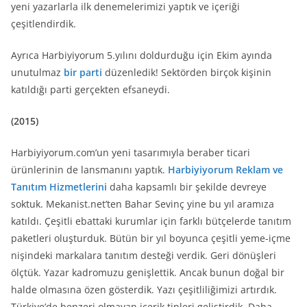
yeni yazarlarla ilk denemelerimizi yaptık ve içeriği
çeşitlendirdik.
Ayrıca Harbiyiyorum 5.yılını doldurduğu için Ekim ayında
unutulmaz
bir parti
düzenledik! Sektörden birçok kişinin
katıldığı parti gerçekten efsaneydi.
(2015)
Harbiyiyorum.com’un yeni tasarımıyla beraber ticari
ürünlerinin de lansmanını yaptık.
Harbiyiyorum Reklam ve
Tanıtım Hizmetlerini
daha kapsamlı bir şekilde devreye
soktuk. Mekanist.net’ten Bahar Sevinç yine bu yıl aramıza
katıldı. Çeşitli ebattaki kurumlar için farklı bütçelerde tanıtım
paketleri oluşturduk. Bütün bir yıl boyunca çeşitli yeme-içme
nişindeki markalara tanıtım desteği verdik. Geri dönüşleri
ölçtük. Yazar kadromuzu genişlettik. Ancak bunun doğal bir
halde olmasına özen gösterdik. Yazı çeşitliliğimizi artırdık.
Türkiye’de benzeri olmayan içerik tipleri geliştirdik. Daha