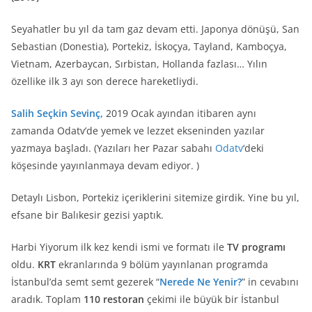
Seyahatler bu yıl da tam gaz devam etti. Japonya dönüşü, San
Sebastian (Donestia), Portekiz, İskoçya, Tayland, Kamboçya,
Vietnam, Azerbaycan, Sırbistan, Hollanda fazlası… Yılın
özellike ilk 3 ayı son derece hareketliydi.
Salih Seçkin Sevinç,
2019 Ocak ayından itibaren aynı
zamanda Odatv’de yemek ve lezzet ekseninden yazılar
yazmaya başladı. (Yazıları her Pazar sabahı
Odatv
‘deki
köşesinde yayınlanmaya devam ediyor. )
Detaylı Lisbon, Portekiz içeriklerini sitemize girdik. Yine bu yıl,
efsane bir Balıkesir gezisi yaptık.
Harbi Yiyorum ilk kez kendi ismi ve formatı ile
TV programı
oldu.
KRT
ekranlarında 9 bölüm yayınlanan programda
İstanbul’da semt semt gezerek “
Nerede Ne Yenir?
” in cevabını
aradık. Toplam
110 restoran
çekimi ile büyük bir İstanbul