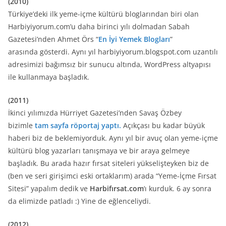
(2010)
Türkiye’deki ilk yeme-içme kültürü bloglarından biri olan
Harbiyiyorum.com’u daha birinci yılı dolmadan Sabah
Gazetesi’nden Ahmet Örs “
En İyi Yemek Blogları
”
arasında gösterdi. Aynı yıl harbiyiyorum.blogspot.com uzantılı
adresimizi bağımsız bir sunucu altında, WordPress altyapısı
ile kullanmaya başladık.
(2011)
İkinci yılımızda Hürriyet Gazetesi’nden Savaş Özbey
bizimle
tam sayfa röportaj yaptı.
Açıkçası bu kadar büyük
haberi biz de beklemiyorduk. Aynı yıl bir avuç olan yeme-içme
kültürü blog yazarları tanışmaya ve bir araya gelmeye
başladık. Bu arada hazır fırsat siteleri yükselişteyken biz de
(ben ve seri girişimci eski ortaklarım) arada “Yeme-İçme Fırsat
Sitesi” yapalım dedik ve
Harbifırsat.com
‘ı kurduk. 6 ay sonra
da elimizde patladı :) Yine de eğlenceliydi.
(2012)