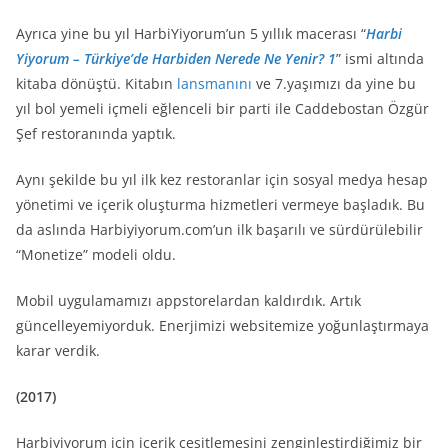
Ayrıca yine bu yıl HarbiYiyorum’un 5 yıllık macerası “
Harbi
Yiyorum – Türkiye’de Harbiden Nerede Ne Yenir? 1
” ismi altında
kitaba dönüştü. Kitabın
lansmanını
ve 7.yaşımızı da yine bu
yıl bol yemeli içmeli eğlenceli bir parti ile Caddebostan Özgür
Şef restoranında yaptık.
Aynı şekilde bu yıl ilk kez restoranlar için sosyal medya hesap
yönetimi ve içerik oluşturma hizmetleri vermeye başladık. Bu
da aslında Harbiyiyorum.com’un ilk başarılı ve sürdürülebilir
“Monetize” modeli oldu.
Mobil uygulamamızı appstorelardan kaldırdık. Artık
güncelleyemiyorduk. Enerjimizi websitemize yoğunlaştırmaya
karar verdik.
(2017)
Harbiyiyorum için içerik çeşitlemesini zenginleştirdiğimiz bir