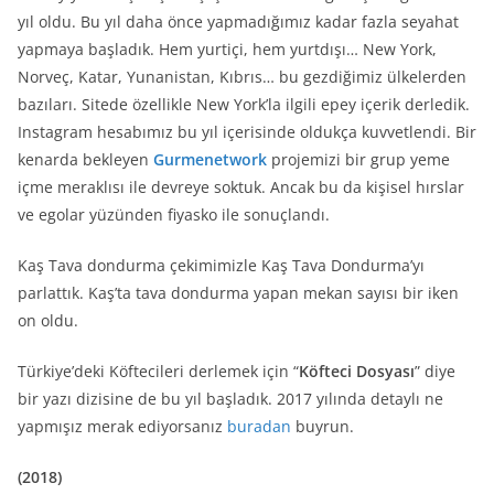
yıl oldu. Bu yıl daha önce yapmadığımız kadar fazla seyahat
yapmaya başladık. Hem yurtiçi, hem yurtdışı… New York,
Norveç, Katar, Yunanistan, Kıbrıs… bu gezdiğimiz ülkelerden
bazıları. Sitede özellikle New York’la ilgili epey içerik derledik.
Instagram hesabımız bu yıl içerisinde oldukça kuvvetlendi. Bir
kenarda bekleyen
Gurmenetwork
projemizi bir grup yeme
içme meraklısı ile devreye soktuk. Ancak bu da kişisel hırslar
ve egolar yüzünden fiyasko ile sonuçlandı.
Kaş Tava dondurma çekimimizle Kaş Tava Dondurma’yı
parlattık. Kaş’ta tava dondurma yapan mekan sayısı bir iken
on oldu.
Türkiye’deki Köftecileri derlemek için “
Köfteci Dosyası
” diye
bir yazı dizisine de bu yıl başladık. 2017 yılında detaylı ne
yapmışız merak ediyorsanız
buradan
buyrun.
(2018)