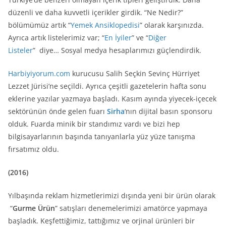
düzenli ve daha kuvvetli içerikler girdik. “Ne Nedir?”
bölümümüz artık “
Yemek Ansiklopedisi
” olarak karşınızda.
Ayrıca artık listelerimiz var; “
En İyiler
” ve “
Diğer
Listeler
” diye… Sosyal medya hesaplarımızı güçlendirdik.
Harbiyiyorum.com
kurucusu Salih Seçkin Sevinç Hürriyet
Lezzet Jürisi’ne seçildi. Ayrıca çeşitli gazetelerin hafta sonu
eklerine yazılar yazmaya başladı. Kasım ayında yiyecek-içecek
sektörünün önde gelen fuarı
Sirha
‘nın dijital basın sponsoru
olduk. Fuarda minik bir standımız vardı ve bizi hep
bilgisayarlarının başında tanıyanlarla yüz yüze tanışma
fırsatımız oldu.
(2016)
Yılbaşında reklam hizmetlerimizi dışında yeni bir ürün olarak
“
Gurme Ürün
” satışları denemelerimizi amatörce yapmaya
başladık. Keşfettiğimiz, tattığımız ve orjinal ürünleri bir