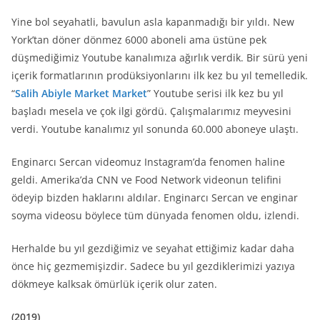
Yine bol seyahatli, bavulun asla kapanmadığı bir yıldı. New
York’tan döner dönmez 6000 aboneli ama üstüne pek
düşmediğimiz Youtube kanalımıza ağırlık verdik. Bir sürü yeni
içerik formatlarının prodüksiyonlarını ilk kez bu yıl temelledik.
“
Salih Abiyle Market Market
” Youtube serisi ilk kez bu yıl
başladı mesela ve çok ilgi gördü. Çalışmalarımız meyvesini
verdi. Youtube kanalımız yıl sonunda 60.000 aboneye ulaştı.
Enginarcı Sercan videomuz Instagram’da fenomen haline
geldi. Amerika’da CNN ve Food Network videonun telifini
ödeyip bizden haklarını aldılar. Enginarcı Sercan ve enginar
soyma videosu böylece tüm dünyada fenomen oldu, izlendi.
Herhalde bu yıl gezdiğimiz ve seyahat ettiğimiz kadar daha
önce hiç gezmemişizdir. Sadece bu yıl gezdiklerimizi yazıya
dökmeye kalksak ömürlük içerik olur zaten.
(2019)