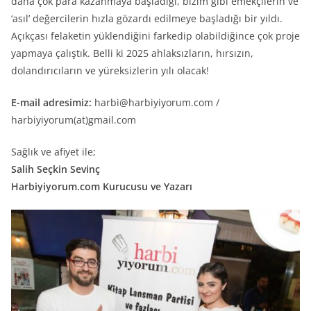
daha çok para kazanmaya başladığı, bizim gibi emekçilerin ve
‘asıl’ değercilerin hızla gözardı edilmeye başladığı bir yıldı.
Açıkçası felaketin yüklendiğini farkedip olabildiğince çok proje
yapmaya çalıştık. Belli ki 2025 ahlaksızların, hırsızın,
dolandırıcıların ve yüreksizlerin yılı olacak!
E-mail adresimiz:
harbi@harbiyiyorum.com
/
harbiyiyorum(at)gmail.com
Sağlık ve afiyet ile;
Salih Seçkin Sevinç
Harbiyiyorum.com Kurucusu ve Yazarı