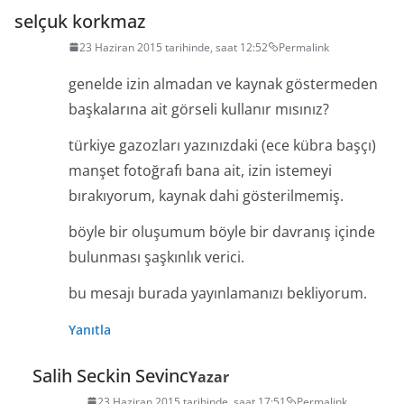
selçuk korkmaz
23 Haziran 2015 tarihinde, saat 12:52
Permalink
genelde izin almadan ve kaynak göstermeden
başkalarına ait görseli kullanır mısınız?
türkiye gazozları yazınızdaki (ece kübra başçı)
manşet fotoğrafı bana ait, izin istemeyi
bırakıyorum, kaynak dahi gösterilmemiş.
böyle bir oluşumum böyle bir davranış içinde
bulunması şaşkınlık verici.
bu mesajı burada yayınlamanızı bekliyorum.
Yanıtla
Salih Seckin Sevinc
Yazar
23 Haziran 2015 tarihinde, saat 17:51
Permalink