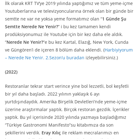
İlk olarak KRT TV’ye 2019 yılında yaptığımız ve tüm yeme-içme
Youtuberlarına ve televizyoncularına örnek olan bir günde bir
semtte ne var ne yoksa yeme formatımız olan “
1 Günde Şu
Semtte Nerede Ne Yenir?
” i bu kez tamamen kendi
prodüksiyonumuz ile Youtube için bir kez daha ele aldık.
“
Nerede Ne Yenir?
“e bu kez Kartal, Elazığ, New York, Cunda
ve Güngören’i de içeren 8 bölüm daha eklendi. (
Harbiyiyorum
– Nerede Ne Yenir. 2.Sezon’u buradan
izleyebilirsiniz.)
(2022)
Restoranlar tekrar start verince yine bol lezzetli, bol keşfetli
bir yıl daha başladı. 2022 yılının yaklaşık 6 ayı
yurtdışındaydık. Amerika Birşelik Devletleri’nde yeme-içme
üzerine araştırmalar yaptık. Birçok restoran gezdik. İçerikler
yaptık. Bu yıl içerisinde 2020 yılında yazmaya başladığımız
“Türkiye Gastronomi Manifesto”su kitabımıza da son
şekillerini verdik.
Eray Kılıç
ile reklam mecralarımızı en