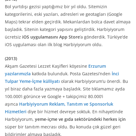
Bol yurtdışı gezisi yaptığımız bir yıl oldu. Sitemizin
kategorilerini, eski yazıları, adresleri ve geotagları (Google
Maps) tekrar elden geçirdik. Mekanlardan bolca davet almaya
başladık. Sitenin kategori yapısını geliştirdik. Harbiyiyorum
ücretsiz
iOS uygulamasını App Store
‘a gönderdik. Türkiye’de
iOS uygulaması olan ilk blog Harbiyiyorum oldu.
(2013)
Akşam Gazetesi Lezzet Kaşifleri köşesine
Erzurum
yazılarımızla
katkıda bulunduk. Posta Gazetesi’nden
İnci
Tulpar Yeme-İçme külliyatı
olarak Harbiyiyorum’u önerdi. Bu
yıl biraz daha fazla yazmaya başladık. Site tıklamamız ayda
100.000’i görünce ve Google + takipçimiz 80.000’i
aşınca
Harbiyiyorum Reklam, Tanıtım ve Sponsorluk
Hizmetleri
diye bir hizmet devreye soktuk. En nihayetinde
Harbiyiyorum,
yeme-içme ve gıda sektöründeki herkes
için
süper bir tanıtım mecrası oldu. Bu konuda çok güzel geri
bildirimler almaya başladık.