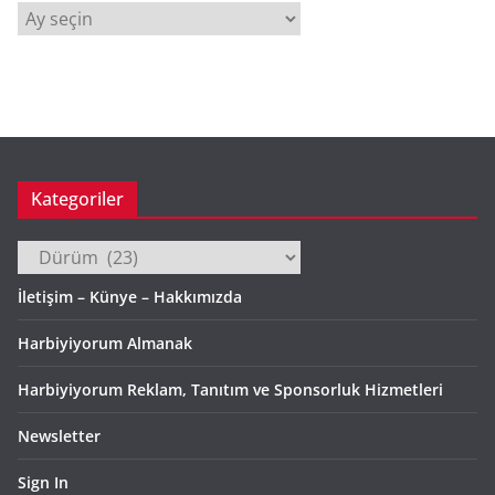
A
r
ş
i
v
Kategoriler
Kategoriler
İletişim – Künye – Hakkımızda
Harbiyiyorum Almanak
Harbiyiyorum Reklam, Tanıtım ve Sponsorluk Hizmetleri
Newsletter
Sign In