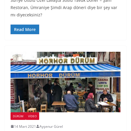
Suriye Usulü Özel Lavaşta Soslu Tavuk Döner – Şam
Restoran, Ümraniye Şimdi Arap döneri diye bir şey var
mı diyeceksiniz?
Read More
DÜRÜM
VIDEO
14 Mart 2021
Ayşenur Gürel