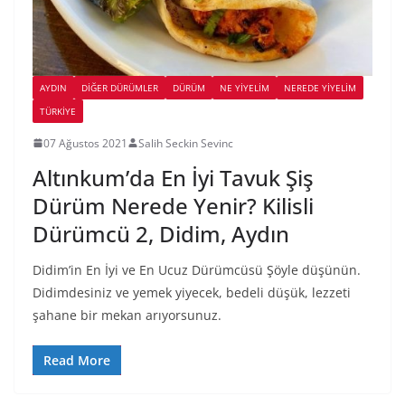
AYDIN
DIĞER DÜRÜMLER
DÜRÜM
NE YİYELİM
NEREDE YİYELİM
TÜRKIYE
07 Ağustos 2021
Salih Seckin Sevinc
Altınkum’da En İyi Tavuk Şiş
Dürüm Nerede Yenir? Kilisli
Dürümcü 2, Didim, Aydın
Didim’in En İyi ve En Ucuz Dürümcüsü Şöyle düşünün.
Didimdesiniz ve yemek yiyecek, bedeli düşük, lezzeti
şahane bir mekan arıyorsunuz.
Read More