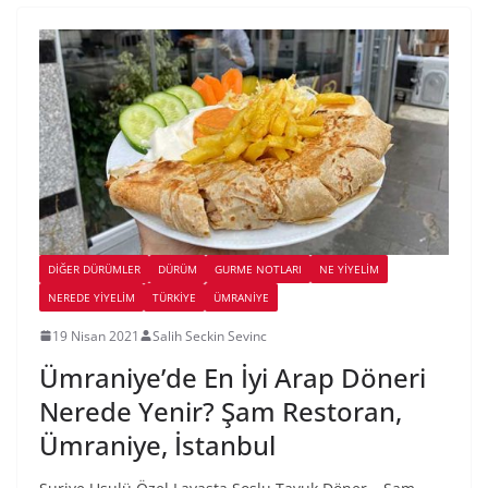
DIĞER DÜRÜMLER
DÜRÜM
GURME NOTLARI
NE YİYELİM
NEREDE YİYELİM
TÜRKIYE
ÜMRANIYE
19 Nisan 2021
Salih Seckin Sevinc
Ümraniye’de En İyi Arap Döneri
Nerede Yenir? Şam Restoran,
Ümraniye, İstanbul