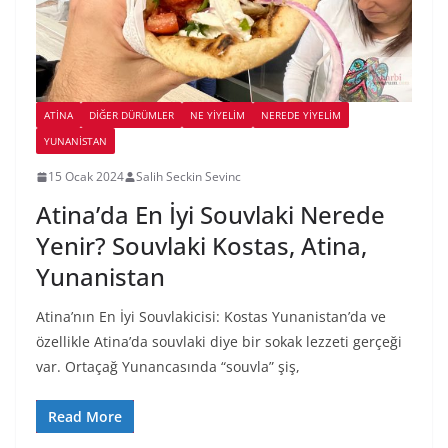
ATINA
DIĞER DÜRÜMLER
NE YİYELİM
NEREDE YİYELİM
YUNANISTAN
15 Ocak 2024
Salih Seckin Sevinc
Atina’da En İyi Souvlaki Nerede
Yenir? Souvlaki Kostas, Atina,
Yunanistan
Atina’nın En İyi Souvlakicisi: Kostas Yunanistan’da ve
özellikle Atina’da souvlaki diye bir sokak lezzeti gerçeği
var. Ortaçağ Yunancasında “souvla” şiş,
Read More