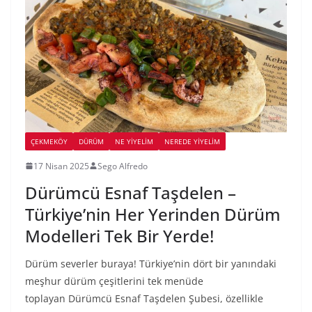
ÇEKMEKÖY
DÜRÜM
NE YİYELİM
NEREDE YİYELİM
17 Nisan 2025
Sego Alfredo
Dürümcü Esnaf Taşdelen –
Türkiye’nin Her Yerinden Dürüm
Modelleri Tek Bir Yerde!
Dürüm severler buraya! Türkiye’nin dört bir yanındaki
meşhur dürüm çeşitlerini tek menüde
toplayan Dürümcü Esnaf Taşdelen Şubesi, özellikle