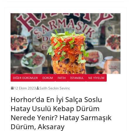
DIĞER DÜRÜMLER
DÜRÜM
FATIH
İSTANBUL
NE YİYELİM
12 Ekim 2023
Salih Seckin Sevinc
Horhor’da En İyi Salça Soslu
Hatay Usulü Kebap Dürüm
Nerede Yenir? Hatay Sarmaşık
Dürüm, Aksaray