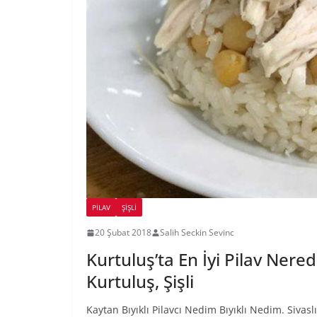
PILAV
ŞIŞLI
20 Şubat 2018
Salih Seckin Sevinc
Kurtuluş’ta En İyi Pilav Nere
Kurtuluş, Şişli
Kaytan Bıyıklı Pilavcı Nedim Bıyıklı Nedim. Sivasl