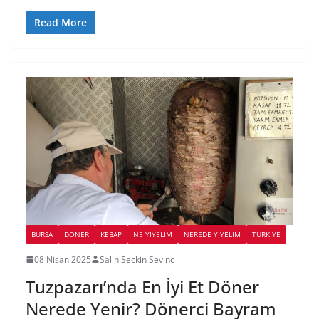
Read More
BURSA
DÖNER
KEBAP
NE YİYELİM
NEREDE YİYELİM
TÜRKIYE
08 Nisan 2025
Salih Seckin Sevinc
Tuzpazarı’nda En İyi Et Döner
Nerede Yenir? Dönerci Bayram