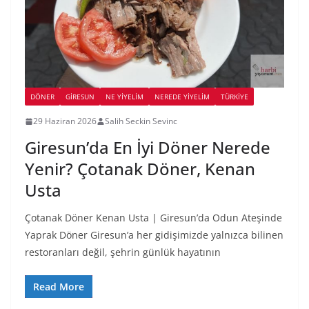
DÖNER
GIRESUN
NE YİYELİM
NEREDE YİYELİM
TÜRKIYE
29 Haziran 2026
Salih Seckin Sevinc
Giresun’da En İyi Döner Nerede
Yenir? Çotanak Döner, Kenan
Usta
Çotanak Döner Kenan Usta | Giresun’da Odun Ateşinde
Yaprak Döner Giresun’a her gidişimizde yalnızca bilinen
restoranları değil, şehrin günlük hayatının
Read More