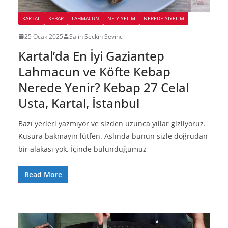
KARTAL
KEBAP
LAHMACUN
NE YİYELİM
NEREDE YİYELİM
25 Ocak 2025
Salih Seckin Sevinc
Kartal’da En İyi Gaziantep
Lahmacun ve Köfte Kebap
Nerede Yenir? Kebap 27 Celal
Usta, Kartal, İstanbul
Bazı yerleri yazmıyor ve sizden uzunca yıllar gizliyoruz.
Kusura bakmayın lütfen. Aslında bunun sizle doğrudan
bir alakası yok. İçinde bulunduğumuz
Read More