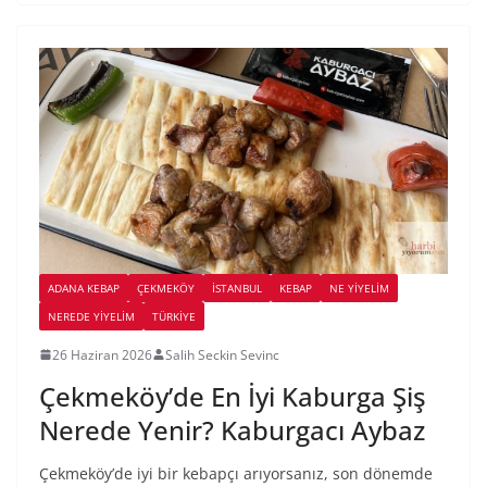
ADANA KEBAP
ÇEKMEKÖY
İSTANBUL
KEBAP
NE YİYELİM
NEREDE YİYELİM
TÜRKIYE
26 Haziran 2026
Salih Seckin Sevinc
Çekmeköy’de En İyi Kaburga Şiş
Nerede Yenir? Kaburgacı Aybaz
Çekmeköy’de iyi bir kebapçı arıyorsanız, son dönemde