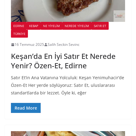
EDIRNE
KEBAP
NE YİYELİM
NEREDE YİYELİM
SATIR ET
TÜRKIYE
16 Temmuz 2025
Salih Seckin Sevinc
Keşan’da En İyi Satır Et Nerede
Yenir? Özen-Et, Edirne
Satır Et’in Ana Vatanına Yolculuk: Keşan Yenimuhacir’de
Özen-Et Her yerde söylüyoruz: Satır Et, uluslararası
standartlarda bir lezzet. Öyle ki, eğer
Read More