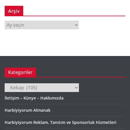
Arşiv
A
r
ş
i
v
Kategoriler
Kategoriler
İletişim – Künye – Hakkımızda
Harbiyiyorum Almanak
Harbiyiyorum Reklam, Tanıtım ve Sponsorluk Hizmetleri