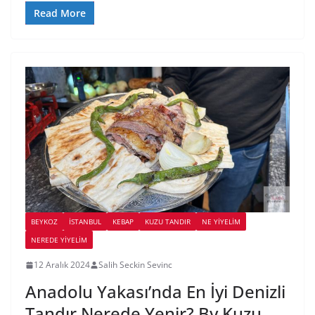
Read More
BEYKOZ
İSTANBUL
KEBAP
KUZU TANDIR
NE YİYELİM
NEREDE YİYELİM
12 Aralık 2024
Salih Seckin Sevinc
Anadolu Yakası’nda En İyi Denizli
Tandır Nerede Yenir? By Kuzu