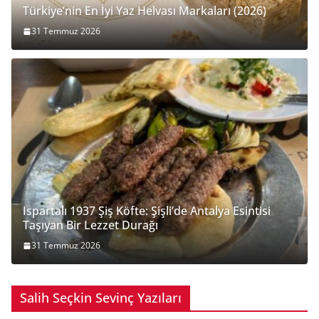
Türkiye’nin En İyi Yaz Helvası Markaları (2026)
31 Temmuz 2026
Ispartalı 1937 Şiş Köfte: Şişli’de Antalya Esintisi
Taşıyan Bir Lezzet Durağı
31 Temmuz 2026
Salih Seçkin Sevinç Yazıları