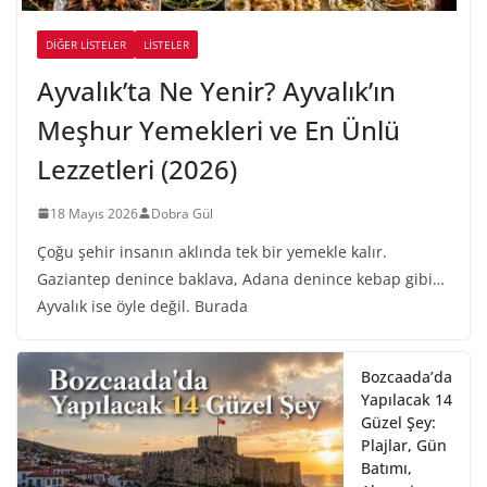
DIĞER LISTELER
LİSTELER
Ayvalık’ta Ne Yenir? Ayvalık’ın
Meşhur Yemekleri ve En Ünlü
Lezzetleri (2026)
18 Mayıs 2026
Dobra Gül
Çoğu şehir insanın aklında tek bir yemekle kalır.
Gaziantep denince baklava, Adana denince kebap gibi…
Ayvalık ise öyle değil. Burada
Bozcaada’da
Yapılacak 14
Güzel Şey:
Plajlar, Gün
Batımı,