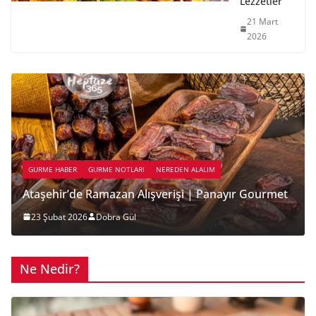
Lezzetler
21 Mart
2026
NEREDEN ALALIM
PASTA
Aşkın Yenilebilir Hali: Sevgililer Günü’nde Pasta
Sanatı, İstanbul
12 Şubat 2026
Dobra Gül
Ne Nedir?