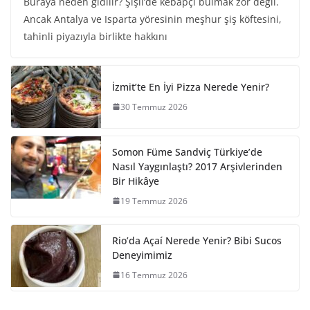
Buraya neden gidilir? Şişli’de kebapçı bulmak zor değil.
Ancak Antalya ve Isparta yöresinin meşhur şiş köftesini,
tahinli piyazıyla birlikte hakkını
İzmit’te En İyi Pizza Nerede Yenir?
30 Temmuz 2026
Somon Füme Sandviç Türkiye’de
Nasıl Yaygınlaştı? 2017 Arşivlerinden
Bir Hikâye
19 Temmuz 2026
Rio’da Açaí Nerede Yenir? Bibi Sucos
Deneyimimiz
16 Temmuz 2026