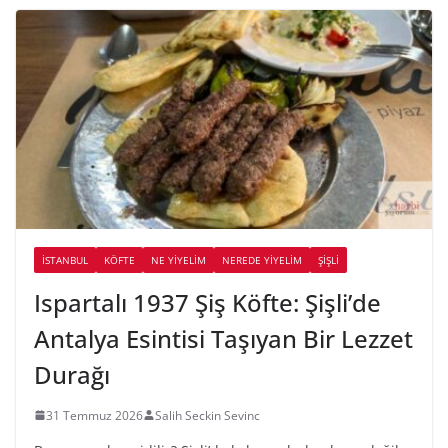
İSTANBUL
KÖFTE
NE YİYELİM
NEREDE YİYELİM
ŞIŞLI
Ispartalı 1937 Şiş Köfte: Şişli’de
Antalya Esintisi Taşıyan Bir Lezzet
Durağı
31 Temmuz 2026
Salih Seckin Sevinc