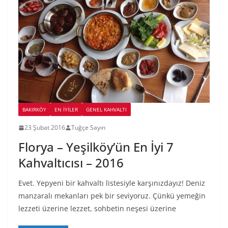
BAKIRKÖY
EN İYILER
GENEL KAHVALTI
23 Şubat 2016
Tuğçe Sayın
Florya – Yeşilköy’ün En İyi 7
Kahvaltıcısı – 2016
Evet. Yepyeni bir kahvaltı listesiyle karşınızdayız! Deniz
manzaralı mekanları pek bir seviyoruz. Çünkü yemeğin
lezzeti üzerine lezzet, sohbetin neşesi üzerine