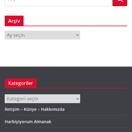
Arşiv
A
r
ş
i
v
Kategoriler
Kategoriler
İletişim – Künye – Hakkımızda
Harbiyiyorum Almanak