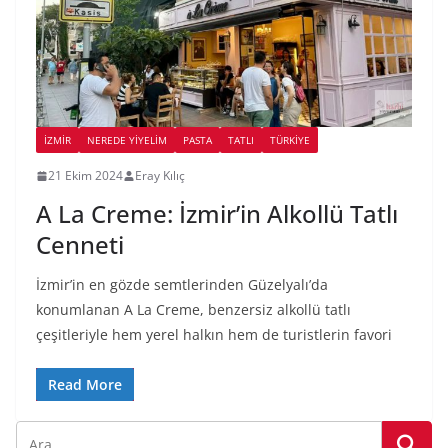
İZMIR
NEREDE YİYELİM
PASTA
TATLI
TÜRKIYE
21 Ekim 2024
Eray Kılıç
A La Creme: İzmir’in Alkollü Tatlı
Cenneti
İzmir’in en gözde semtlerinden Güzelyalı’da
konumlanan A La Creme, benzersiz alkollü tatlı
çeşitleriyle hem yerel halkın hem de turistlerin favori
Read More