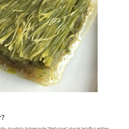
r?
oğu Anadolu bölgesinde “Belluriye” olarak telaffuz edilen