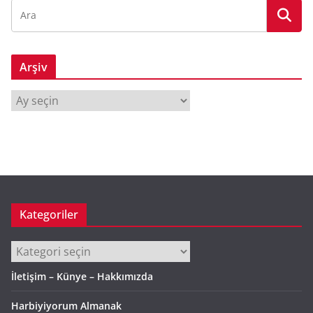
Arşiv
A
r
ş
i
v
Kategoriler
Kategoriler
İletişim – Künye – Hakkımızda
Harbiyiyorum Almanak