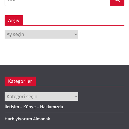
Arşiv
A
r
ş
i
v
Kategoriler
Kategoriler
İletişim – Künye – Hakkımızda
Harbiyiyorum Almanak