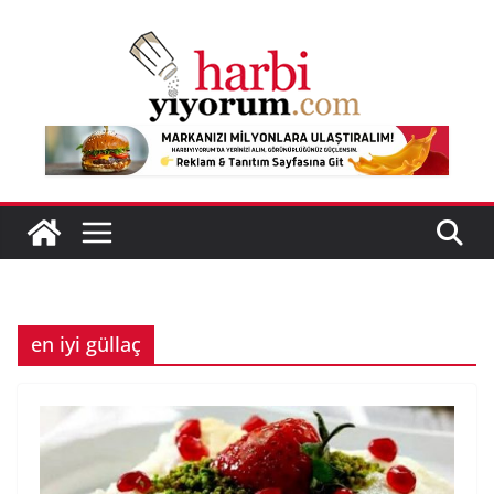
Skip
to
content
en iyi güllaç