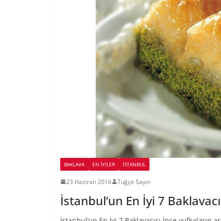
BAKLAVA
EN İYILER
İSTANBUL
23 Haziran 2016
Tuğçe Sayın
İstanbul’un En İyi 7 Baklavacı
İstanbul’un En İyi 7 Baklavacısı İnce yufkaların a