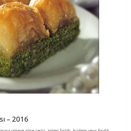
sı – 2016
rasına yöreye göre ceviz, antep fıstığı, badem veya fındık