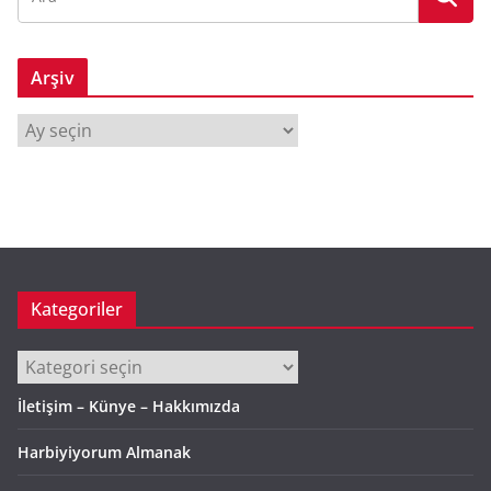
Arşiv
A
r
ş
i
v
Kategoriler
Kategoriler
İletişim – Künye – Hakkımızda
Harbiyiyorum Almanak