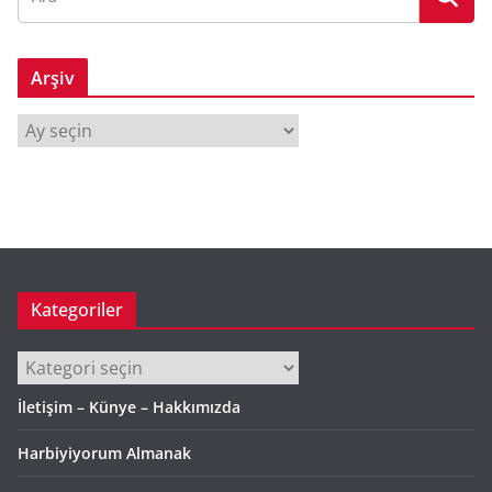
Arşiv
A
r
ş
i
v
Kategoriler
Kategoriler
İletişim – Künye – Hakkımızda
Harbiyiyorum Almanak