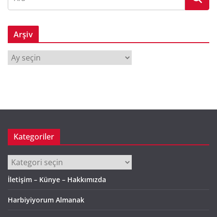
Arşiv
A
r
ş
i
v
Kategoriler
Kategoriler
İletişim – Künye – Hakkımızda
Harbiyiyorum Almanak