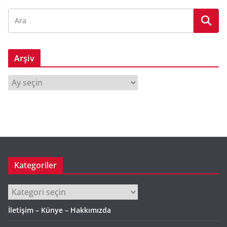
Arşiv
A
r
ş
i
v
Kategoriler
Kategoriler
İletişim – Künye – Hakkımızda