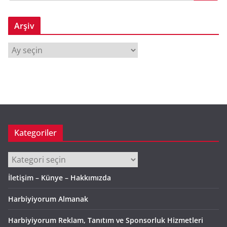
Arşiv
A
r
ş
i
v
Kategoriler
Kategoriler
İletişim – Künye – Hakkımızda
Harbiyiyorum Almanak
Harbiyiyorum Reklam, Tanıtım ve Sponsorluk Hizmetleri