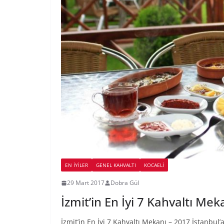
EN İYILER
GENEL KAHVALTI
KOCAELI
29 Mart 2017
Dobra Gül
İzmit’in En İyi 7 Kahvaltı Mek
İzmit’in En İyi 7 Kahvaltı Mekanı – 2017 İstanbul’a