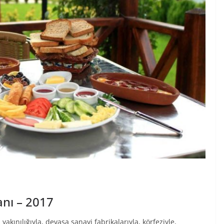
anı – 2017
 yakınılığıyla, devasa sanayi fabrikalarıyla, körfeziyle,