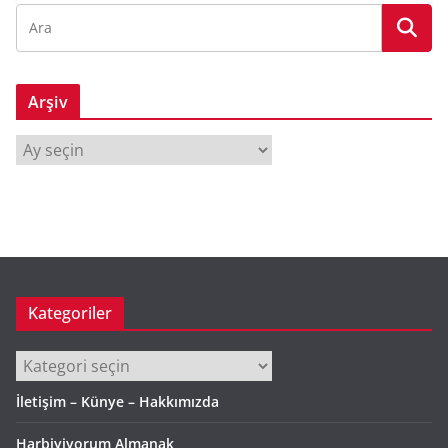
Arşiv
A
r
ş
i
v
Kategoriler
Kategoriler
İletişim – Künye – Hakkımızda
Harbiyiyorum Almanak