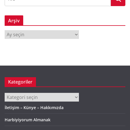
Arşiv
A
r
ş
i
v
Kategoriler
Kategoriler
İletişim – Künye – Hakkımızda
Harbiyiyorum Almanak