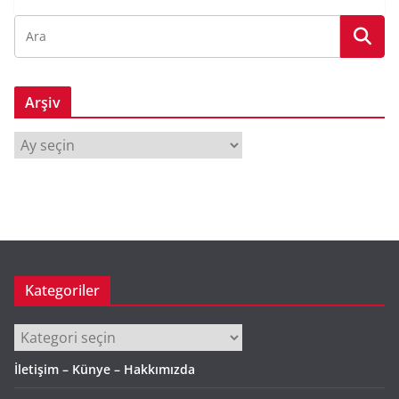
Arşiv
A
r
ş
i
v
Kategoriler
Kategoriler
İletişim – Künye – Hakkımızda