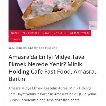
BARTIN
DENIZ ÜRÜNÜ
MIDYE
NE YİYELİM
NEREDE YİYELİM
TÜRKIYE
22 Ekim 2024
Salih Seckin Sevinc
Amasra’da En İyi Midye Tava
Ekmek Nerede Yenir? Minik
Holding Cafe Fast Food, Amasra,
Bartın
Amasra Midye Ekmek: Lezzetin Adresi Minik Holding
Cafe Hayat yolunuz Bartın’ın Amasra’sına düştü diyelim.
Burası Karadeniz elbet. Ama doğasıyla adeta