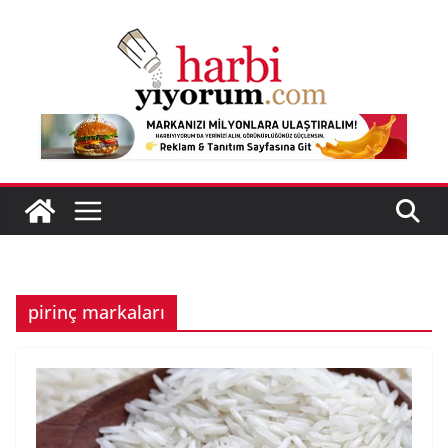
Skip
to
content
pirinç markaları