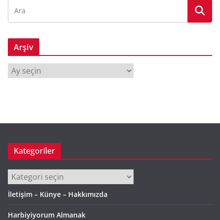
Arşiv
A
r
ş
i
v
Kategoriler
Kategoriler
İletişim – Künye – Hakkımızda
Harbiyiyorum Almanak