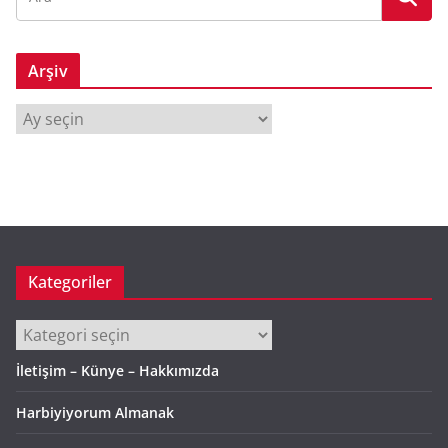
Arşiv
A
r
ş
i
v
Kategoriler
Kategoriler
İletişim – Künye – Hakkımızda
Harbiyiyorum Almanak