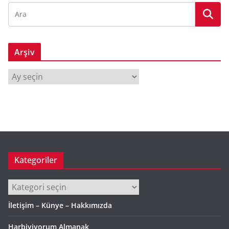
Arşiv
A
r
ş
i
v
Kategoriler
Kategoriler
İletişim – Künye – Hakkımızda
Harbiyiyorum Almanak