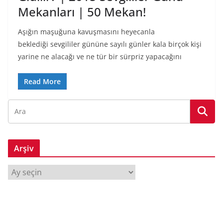
Mekanları | 50 Mekan!
Aşığın maşuğuna kavuşmasını heyecanla
beklediği sevgililer gününe sayılı günler kala birçok kişi
yarine ne alacağı ve ne tür bir sürpriz yapacağını
Read More
Arşiv
A
r
ş
i
v