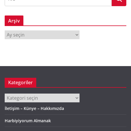
Arşiv
A
r
ş
i
v
Kategoriler
Kategoriler
İletişim – Künye – Hakkımızda
Harbiyiyorum Almanak