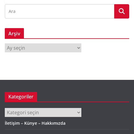
Arşiv
A
r
ş
i
v
Kategoriler
Kategoriler
İletişim – Künye – Hakkımızda