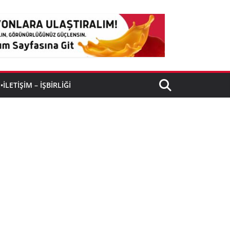
•İLETIŞIM – İŞBIRLIĞI