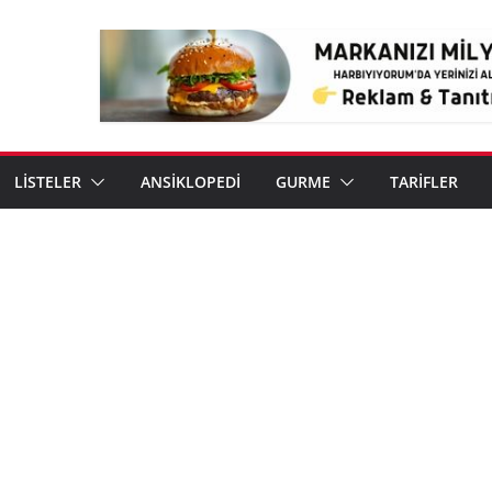
LİSTELER
ANSİKLOPEDİ
GURME
TARİFLER