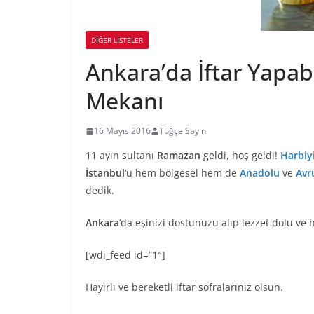
DIĞER LISTELER
Ankara’da İftar Yapab
Mekanı
16 Mayıs 2016
Tuğçe Sayın
11 ayın sultanı
Ramazan
geldi, hoş geldi!
Harbiy
İstanbul
‘u hem bölgesel hem de
Anadolu
ve
Avr
dedik.
Ankara
‘da eşinizi dostunuzu alıp lezzet dolu ve h
[wdi_feed id=”1″]
Hayırlı ve bereketli iftar sofralarınız olsun.