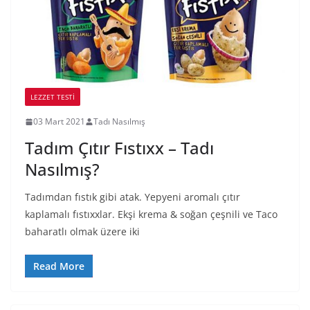
LEZZET TESTI
03 Mart 2021
Tadı Nasılmış
Tadım Çıtır Fıstıxx – Tadı
Nasılmış?
Tadımdan fıstık gibi atak. Yepyeni aromalı çıtır
kaplamalı fıstıxxlar. Ekşi krema & soğan çeşnili ve Taco
baharatlı olmak üzere iki
Read More