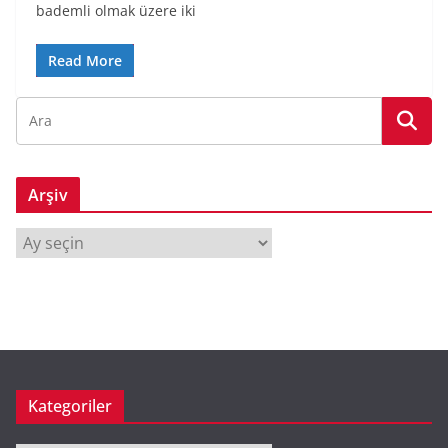
bademli olmak üzere iki
Read More
Arşiv
A
r
ş
i
v
Kategoriler