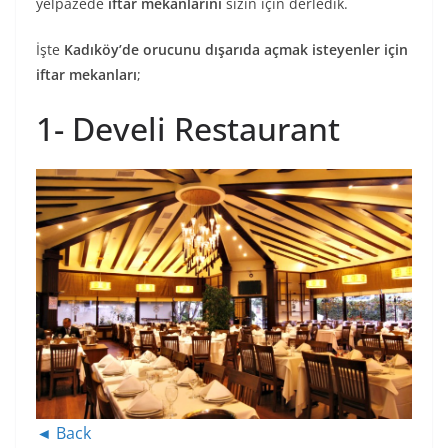
yelpazede
iftar mekanlarını
sizin için derledik.
İşte
Kadıköy’de orucunu dışarıda açmak isteyenler için
iftar mekanları
;
1- Develi Restaurant
◄ Back