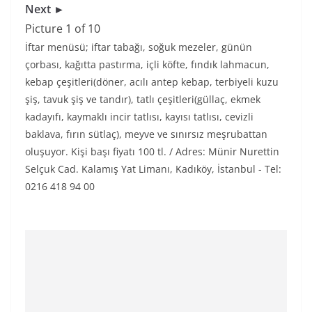
Next ►
Picture 1 of 10
İftar menüsü; iftar tabağı, soğuk mezeler, günün
çorbası, kağıtta pastırma, içli köfte, fındık lahmacun,
kebap çeşitleri(döner, acılı antep kebap, terbiyeli kuzu
şiş, tavuk şiş ve tandır), tatlı çeşitleri(güllaç, ekmek
kadayıfı, kaymaklı incir tatlısı, kayısı tatlısı, cevizli
baklava, fırın sütlaç), meyve ve sınırsız meşrubattan
oluşuyor. Kişi başı fiyatı 100 tl. / Adres: Münir Nurettin
Selçuk Cad. Kalamış Yat Limanı, Kadıköy, İstanbul - Tel:
0216 418 94 00