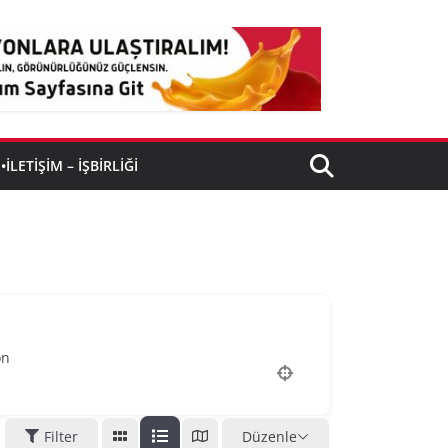
•İLETIŞIM – İŞBIRLIĞI
on
Filter
Düzenle