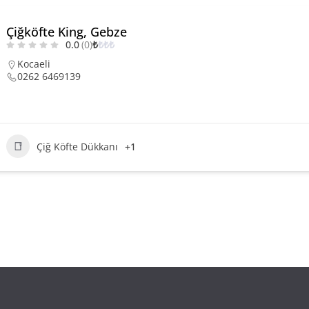
Çiğköfte King, Gebze
0.0
(0)
₺
₺
₺
₺
Kocaeli
0262 6469139
Çiğ Köfte Dükkanı
+1