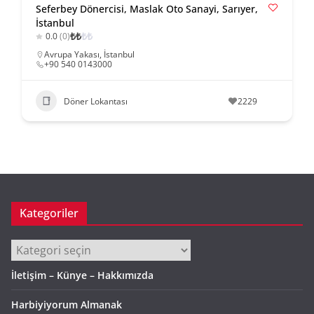
Seferbey Dönercisi, Maslak Oto Sanayi, Sarıyer,
İstanbul
₺
₺
₺
₺
0.0
(0)
Avrupa Yakası
,
İstanbul
+90 540 0143000
Döner Lokantası
2229
Kategoriler
Kategoriler
İletişim – Künye – Hakkımızda
Harbiyiyorum Almanak