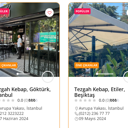
PÜLER
POPÜLER
 ÇIKANLAR
ÖNE ÇIKANLAR
zgah Kebap, Göktürk,
Tezgah Kebap, Etiler,
tanbul
Beşiktaş
0.0
(0)
₺
₺
₺
₺
0.0
(0)
₺
₺
₺
₺
vrupa Yakası
,
İstanbul
Avrupa Yakası
,
İstanbul
212 3223222
(0212) 236 77 77
7 Haziran 2024
09 Mayıs 2024