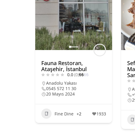
Fauna Restoran,
Se
Ataşehir, İstanbul
Ma
Sar
0.0
(0)
₺
₺
₺
₺
Anadolu Yakası
0545 572 11 30
A
20 Mayıs 2024
+
2
Fine Dine
+2
1933