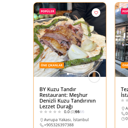
POPÜLER
PO
ÖNE ÇIKANLAR
ÖNE
BY Kuzu Tandır
Te
Restaurant: Meşhur
İs
Denizli Kuzu Tandırının
Lezzet Durağı
A
0.0
(0)
₺
₺
₺
₺
0
0
Avrupa Yakası
,
İstanbul
+905326397388