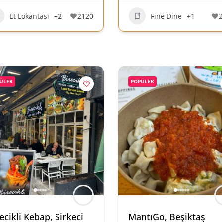
Et Lokantası
+2
2120
Fine Dine
+1
ÜLER
POPÜLER
ecikli Kebap, Sirkeci
MantıGo, Beşiktaş