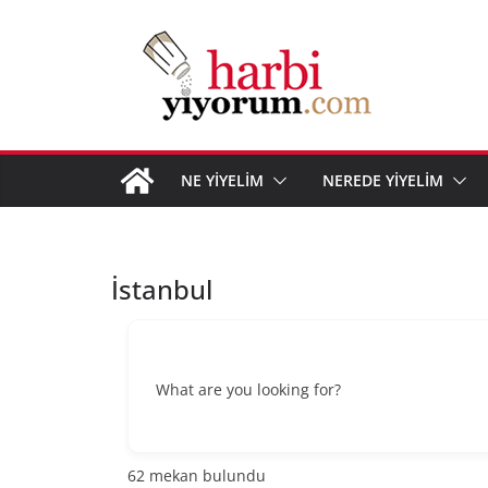
Skip
to
content
NE YİYELİM
NEREDE YİYELİM
İstanbul
What are you looking for?
62
mekan bulundu