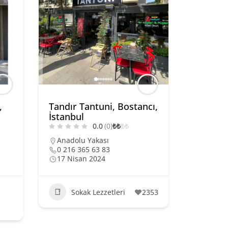
,
Tandır Tantuni, Bostancı,
İstanbul
0.0
(0)
₺
₺
₺
₺
Anadolu Yakası
0 216 365 63 83
17 Nisan 2024
Sokak Lezzetleri
2353