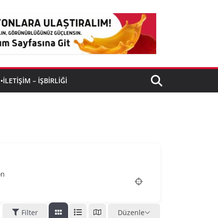
•İLETIŞIM – İŞBIRLIĞI
on
Filter
Düzenle