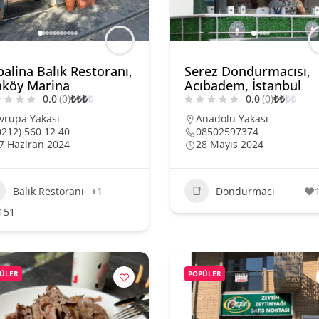
alina Balık Restoranı,
Serez Dondurmacısı,
aköy Marina
Acıbadem, İstanbul
0.0
(0)
₺
₺
₺
₺
0.0
(0)
₺
₺
₺
₺
vrupa Yakası
Anadolu Yakası
0212) 560 12 40
08502597374
7 Haziran 2024
28 Mayıs 2024
Balık Restoranı
+1
Dondurmacı
151
ÜLER
POPÜLER