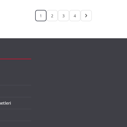
1
2
3
4
etleri