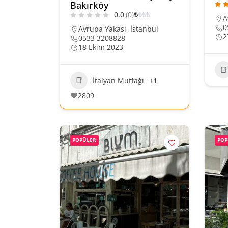
Bakırköy
0.0
(0)
₺
₺
₺
₺
A
0
Avrupa Yakası
,
İstanbul
2
0533 3208828
18 Ekim 2023
İtalyan Mutfağı
+1
2809
POPÜLER
POP