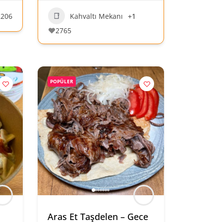
2206
Kahvaltı Mekanı
+1
2765
POPÜLER
Aras Et Taşdelen – Gece