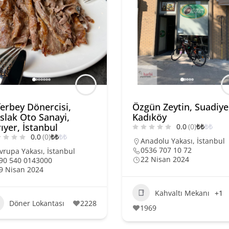
ferbey Dönercisi,
Özgün Zeytin, Suadiye
slak Oto Sanayi,
Kadıköy
ıyer, İstanbul
0.0
(0)
₺
₺
₺
₺
0.0
(0)
₺
₺
₺
₺
Anadolu Yakası
,
İstanbul
0536 707 10 72
vrupa Yakası
,
İstanbul
22 Nisan 2024
90 540 0143000
9 Nisan 2024
Kahvaltı Mekanı
+1
Döner Lokantası
2228
1969