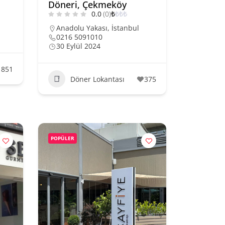
Döneri, Çekmeköy
0.0
(0)
₺
₺
₺
₺
Anadolu Yakası
,
İstanbul
0216 5091010
30 Eylül 2024
1851
Döner Lokantası
375
POPÜLER