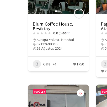
Blum Coffee House,
Pap
Beşiktaş
At
0.0
(0)
₺
₺
₺
₺
Avrupa Yakası
,
İstanbul
A
02122699345
(
26 Ağustos 2024
0
Cafe
+1
1750
2
POPÜLER
POP