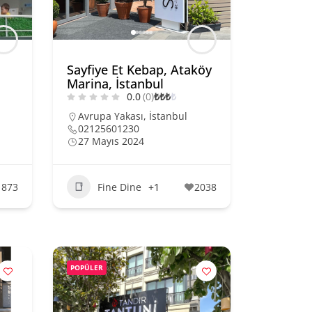
Sayfiye Et Kebap, Ataköy
Marina, İstanbul
0.0
(0)
₺
₺
₺
₺
Avrupa Yakası
,
İstanbul
02125601230
27 Mayıs 2024
1873
Fine Dine
+1
2038
POPÜLER