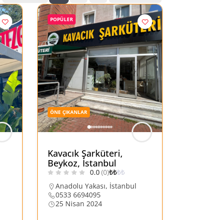
POPÜLER
ÖNE ÇIKANLAR
Kavacık Şarküteri,
Beykoz, İstanbul
0.0
(0)
₺
₺
₺
₺
Anadolu Yakası
,
İstanbul
0533 6694095
25 Nisan 2024