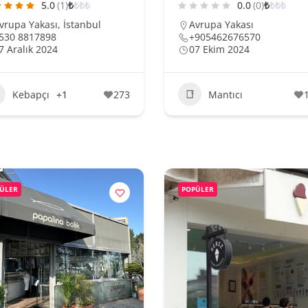
5.0
(1)
₺
₺
₺
₺
0.0
(0)
₺
₺
₺
₺
vrupa Yakası
,
İstanbul
Avrupa Yakası
530 8817898
+905462676570
7 Aralık 2024
07 Ekim 2024
Kebapçı
+1
273
Mantıcı
ÜLER
POPÜLER