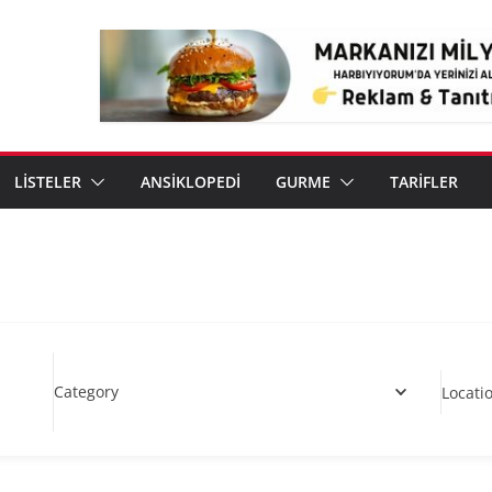
LİSTELER
ANSİKLOPEDİ
GURME
TARİFLER
Category
Locati